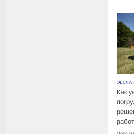
ОБСЛУ
Как у
погру
реше
рабо
Погруз