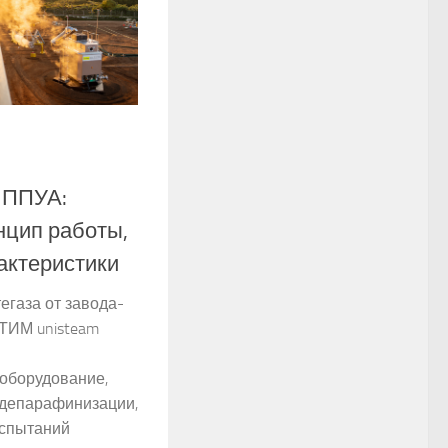
 ППУА:
нцип работы,
актеристики
егаза от завода-
ТИМ unisteam
оборудование,
 депарафинизации,
испытаний