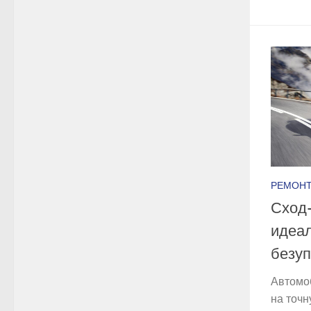
РЕМОН
Сход-
идеал
безуп
Автомоб
на точн