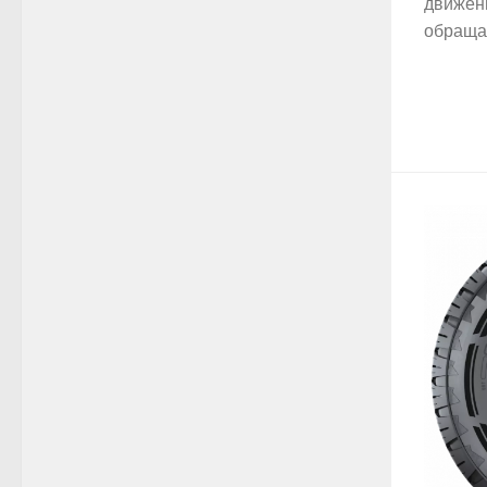
движен
обращаю