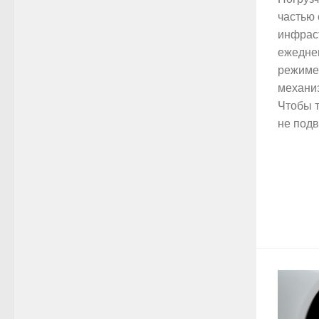
частью 
инфрас
ежеднев
режиме,
механи
Чтобы т
не подв