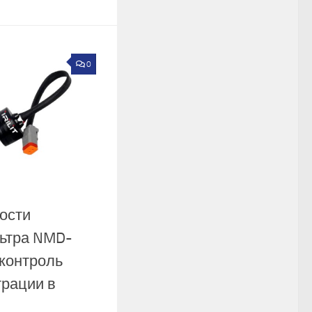
0
ости
ьтра NMD-
контроль
трации в