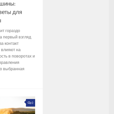
 шины:
веты для
ы
ит гораздо
а первый взгляд.
за контакт
, влияют на
ость в поворотах и
правления
о выбранная
0