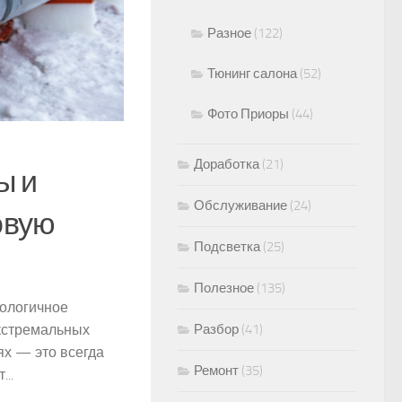
Разное
(122)
Тюнинг салона
(52)
Фото Приоры
(44)
Доработка
(21)
ы и
Обслуживание
(24)
овую
Подсветка
(25)
Полезное
(135)
ологичное
Разбор
(41)
экстремальных
ях — это всегда
Ремонт
(35)
..