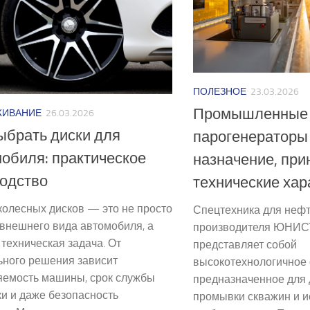
ПОЛЕЗНОЕ
23.03.2026
Промышленные
ЖИВАНИЕ
26.03.2026
ыбрать диски для
парогенераторы
обиля: практическое
назначение, при
одство
технические хар
колесных дисков — это не просто
Спецтехника для нефт
внешнего вида автомобиля, а
производителя ЮНИС
техническая задача. От
представляет собой
ьного решения зависит
высокотехнологичное 
яемость машины, срок службы
предназначенное для
и и даже безопасность
промывки скважин и 