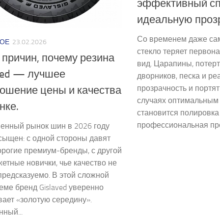
эффективный сп
идеальную проз
Со временем даже са
ОЕ
23.02.2026
стекло теряет первон
 причин, почему резина
вид. Царапины, потерт
ved — лучшее
дворников, песка и р
прозрачность и портят 
ошение цены и качества
случаях оптимальным
нке.
становится полировка
профессиональная про
енный рынок шин в 2026 году
сыщен: с одной стороны давят
рогие премиум-бренды, с другой
тные новички, чье качество не
предсказуемо. В этой сложной
еме бренд Gislaved уверенно
ает «золотую середину».
ный...