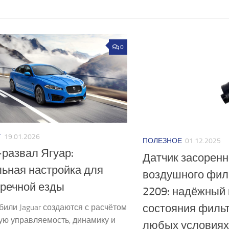
0
Т
19.01.2026
ПОЛЕЗНОЕ
01.12.2025
развал Ягуар:
Датчик засоренн
ьная настройка для
воздушного фил
речной езды
2209: надёжный 
состояния филь
или Jaguar создаются с расчётом
ую управляемость, динамику и
любых условиях