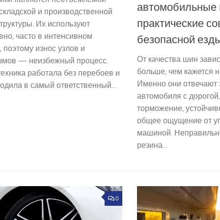
автомобильные
складской и производственной
практические со
труктуры. Их используют
но, часто в интенсивном
безопасной езд
 поэтому износ узлов и
От качества шин завис
змов — неизбежный процесс.
больше, чем кажется н
ехника работала без перебоев и
Именно они отвечают 
одила в самый ответственный...
автомобиля с дорогой
торможение, устойчив
общее ощущение от у
машиной. Неправильн
резина...
0