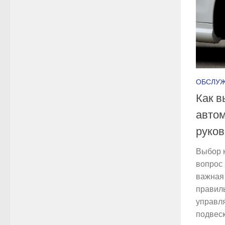
ОБСЛУ
Как в
автом
руков
Выбор 
вопрос 
важная 
правил
управл
подвеск