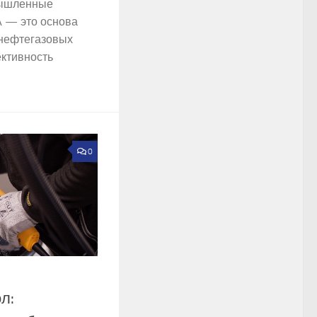
мышленные
 — это основа
нефтегазовых
ктивность
0
л: