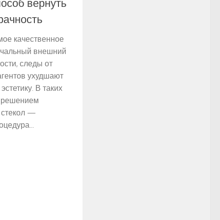
особ вернуть
рачность
мое качественное
ачальный внешний
ости, следы от
еагентов ухудшают
эстетику. В таких
 решением
 стекол —
цедура...