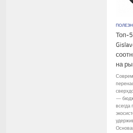
ПОЛЕЗН
Топ-5
Gisla
соотн
на ры
Соврем
перена
сверхдо
— бюдже
всегда 
экосист
удержив
Основан