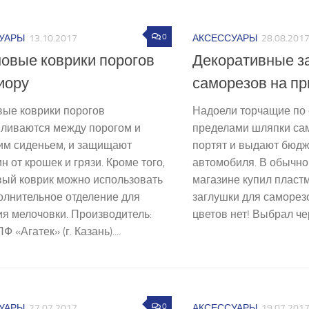
0
УАРЫ
13.10.2017
АКСЕССУАРЫ
28.08.201
овые коврики порогов
Декоративные з
иору
саморезов на пр
вые коврики порогов
Надоели торчащие по с
вливаются между порогом и
пределами шляпки са
им сиденьем, и защищают
портят и выдают бюдж
н от крошек и грязи. Кроме того,
автомобиля. В обычно
вый коврик можно использовать
магазине купил пласт
олнительное отделение для
заглушки для саморезо
я мелочовки. Производитель:
цветов нет! Выбрал чер
 «Агатек» (г. Казань)....
0
УАРЫ
27.07.2017
АКСЕССУАРЫ
19.07.201