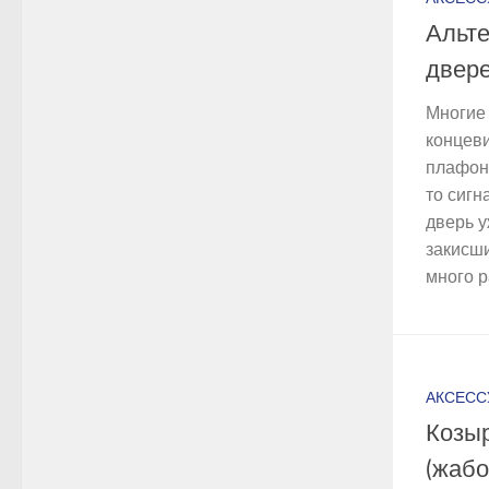
Альт
двере
Многие
концеви
плафон
то сигн
дверь у
закисши
много р
АКСЕСС
Козыр
(жабо