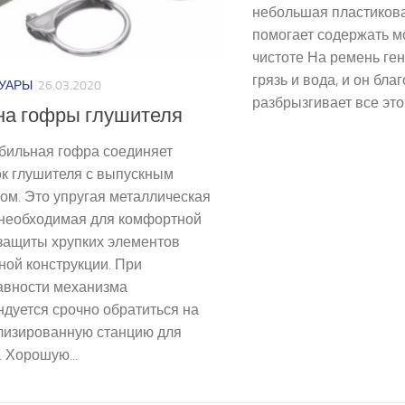
небольшая пластикова
помогает содержать м
чистоте На ремень ге
грязь и вода, и он бла
УАРЫ
26.03.2020
разбрызгивает все это 
на гофры глушителя
бильная гофра соединяет
ок глушителя с выпускным
ом. Это упругая металлическая
 необходимая для комфортной
 защиты хрупких элементов
ой конструкции. При
авности механизма
дуется срочно обратиться на
лизированную станцию для
 Хорошую...