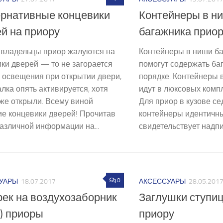
ернативные концевики
Контейнеры в н
й на приору
багажника прио
 владельцы приор жалуются на
Контейнеры в ниши б
ки дверей — то не загорается
помогут содержать баг
 освещения при открытии двери,
порядке. Контейнеры 
алка опять активируется, хотя
идут в люксовых комп
же открыли. Всему виной
Для приор в кузове се
е концевики дверей! Прочитав
контейнеры идентичны
азличной информации на...
свидетельствует надпис
0
УАРЫ
18.07.2017
АКСЕССУАРЫ
28.05.201
ек на воздухозаборник
Заглушки ступиц
) приоры
приору