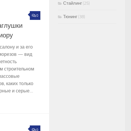
Стайлинг
(25)
0
7
Тюнинг
(38)
аглушки
иору
алону и за его
морезов — вид
етность
м строительном
массовые
в, каких только
ные и серые....
0
7