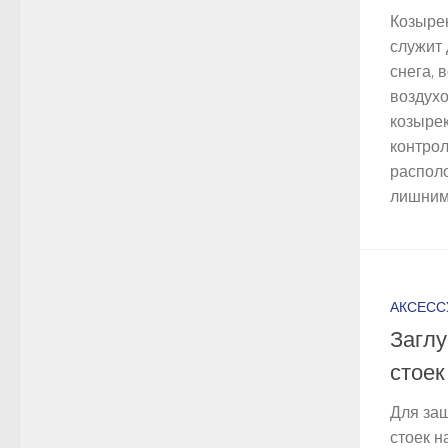
Козырек
служит
снега, 
воздухо
козырек
контрол
располо
лишним 
АКСЕСС
Загл
стоек
Для за
стоек н