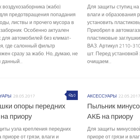
 воздухозаборника (жабо)
Для защиты ступиц на 
 для предотвращения попадания
влаги и образования 
воды, листвы и прочего мусора в
установить пластиков
заборник. Особенно актуален
Приобрел в автомагаз
 для автомобилей без климат-
пластиковые заглушки
я, где салонный фильтр
ВАЗ. Артикул 2110-310
жен сразу за жабо. Но, думаю, не
шт. Перед установкой
данный...
очищаем...
0
УАРЫ
28.05.2017
АКСЕССУАРЫ
22.05.201
ушки опоры передних
Пыльник минус
 на приору
АКБ на приору
щиты узла крепления передних
Для защиты минусово
а приоре от грязи, влаги и
приоре от грязи и вла