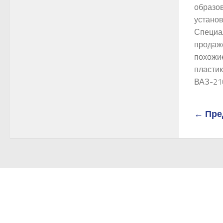
образо
установ
Специа
продаж
похожие
пласти
ВАЗ-210
← Пре