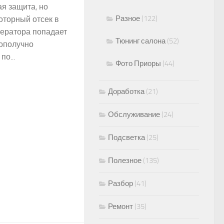
я защита, но
Разное
(122)
оторный отсек в
нератора попадает
Тюнинг салона
(52)
гополучно
по...
Фото Приоры
(44)
Доработка
(21)
Обслуживание
(24)
Подсветка
(25)
Полезное
(135)
Разбор
(41)
Ремонт
(35)