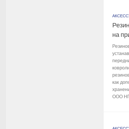
АКСЕСС
Резин
на пр
Резино
устана
передн
ковроли
резино
как доп
хранени
ООО НПФ
АКСЕСС