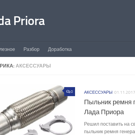
a Priora
лезное
Разбор
Доработка
РИКА:
АКСЕССУАРЫ
0
АКСЕССУАРЫ
01.11.201
Пыльник ремня 
Лада Приора
Решил поставить на с
пыльник ремня генера