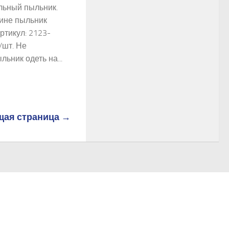
льный пыльник.
ине пыльник
ртикул: 2123-
/шт. Не
ьник одеть на...
ая страница →