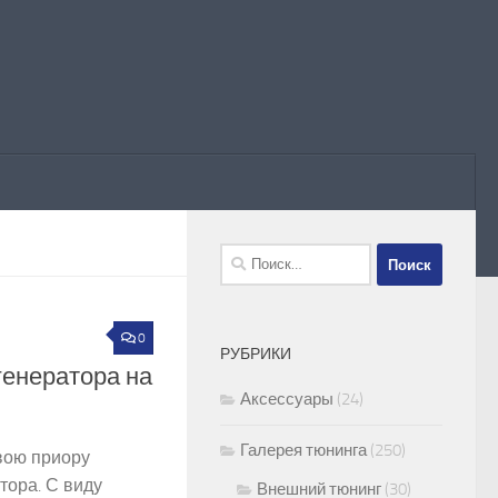
Найти:
0
7
РУБРИКИ
генератора на
Аксессуары
(24)
Галерея тюнинга
(250)
вою приору
тора. С виду
Внешний тюнинг
(30)