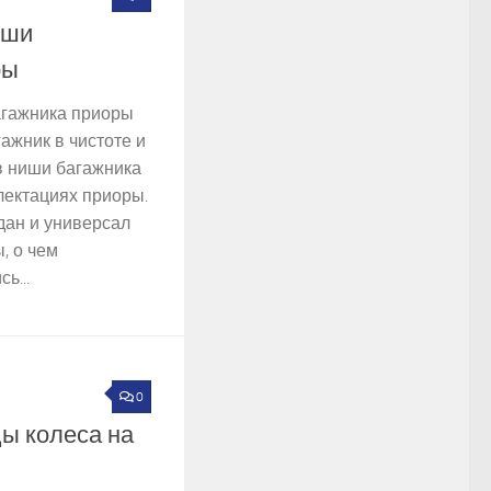
иши
ры
агажника приоры
ажник в чистоте и
в ниши багажника
лектациях приоры.
дан и универсал
, о чем
ь...
0
7
ы колеса на