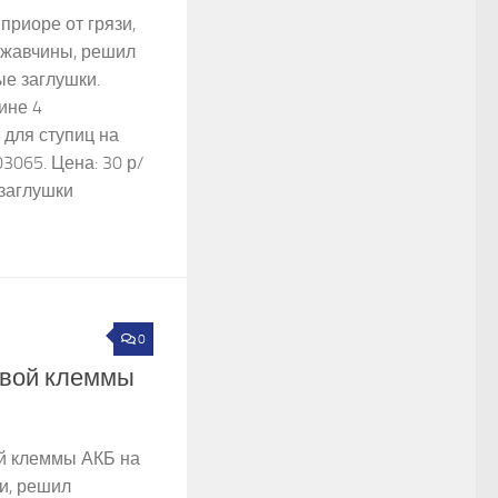
приоре от грязи,
ржавчины, решил
ые заглушки.
ине 4
 для ступиц на
3065. Цена: 30 р/
 заглушки
0
7
овой клеммы
й клеммы АКБ на
ги, решил