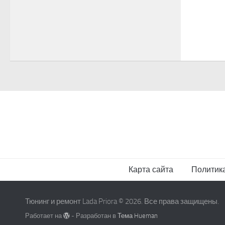
Карта сайта
Политик
Тюнинг и ремонт Lada Priora © 2026. Все права защищены.
Работает на
- Разработан в
Тема Hueman