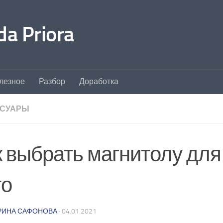
a Priora
лезное
Разбор
Доработка
ССУАРЫ
к выбрать магнитолу для
то
РИНА САФОНОВА
·
04.01.2021