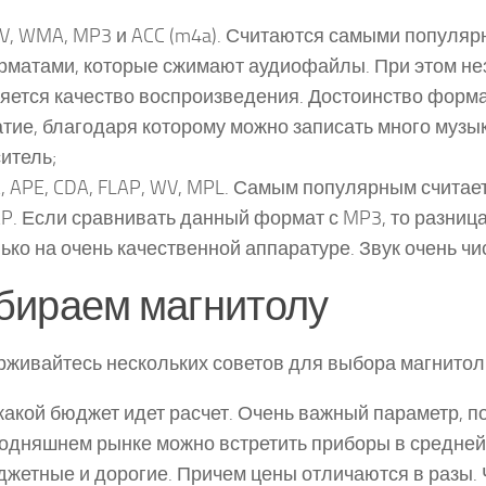
V
,
WMA
,
MP3
и
ACC
(
m4a
). Считаются самыми популя
рматами, которые сжимают аудиофайлы. При этом не
яется качество воспроизведения. Достоинство форм
тие, благодаря которому можно записать много муз
итель;
A
,
APE
,
CDA
,
FLAP
,
WV
,
MPL.
Самым популярным считае
P. Если сравнивать данный формат с MP3, то разниц
ько на очень качественной аппаратуре. Звук очень чи
бираем магнитолу
живайтесь нескольких советов для выбора магнитол
какой бюджет идет расчет. Очень важный параметр, п
одняшнем рынке можно встретить приборы в средней
жетные и дорогие. Причем цены отличаются в разы. 