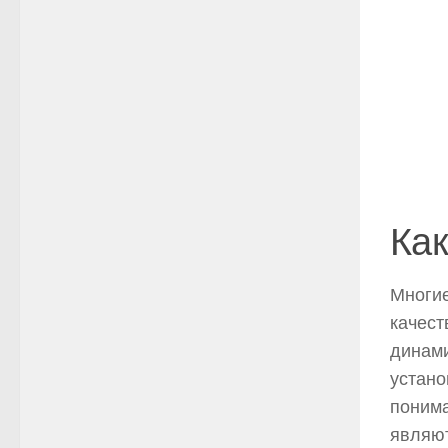
Как
Многие
качест
динами
устано
понима
являют