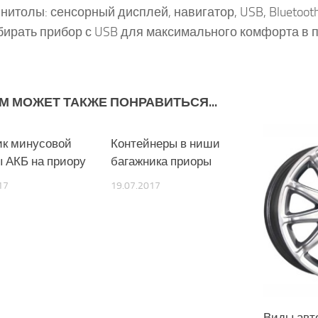
нитолы: сенсорный дисплей, навигатор, USB, Bluetoot
ирать прибор с USB для максимального комфорта в п
М МОЖЕТ ТАКЖЕ ПОНРАВИТЬСЯ...
к минусовой
0
Контейнеры в ниши
0
 АКБ на приору
багажника приоры
17
19.07.2017
Виды авт