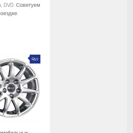
h, DVD. Советуем
оездке.
0
омобильных