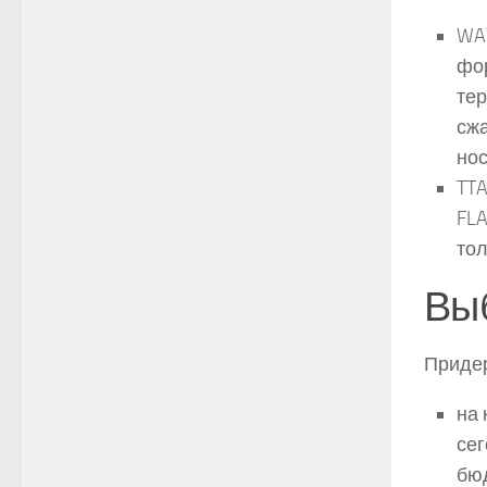
WA
фо
тер
сжа
нос
TT
FLA
тол
Вы
Придер
на 
сег
бюд