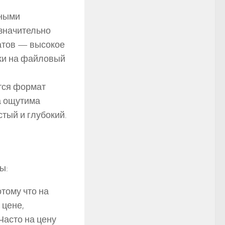
рными
значительно
атов — высокое
ыки на файловый
тся формат
а ощутима
стый и глубокий.
ы:
отому что на
 цене,
Часто на цену