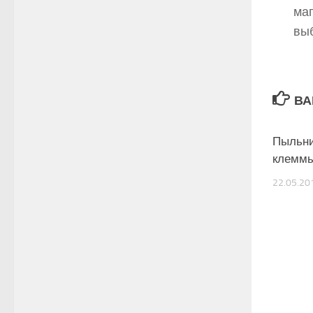
маг
выб
ВА
Пыльни
клеммы
22.05.20