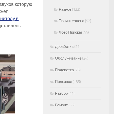
звуков которую
Разное
(122)
ожет
гнитолу в
Тюнинг салона
(52)
едставлены
Фото Приоры
(44)
Доработка
(21)
Обслуживание
(24)
Подсветка
(25)
Полезное
(135)
Разбор
(41)
Ремонт
(35)