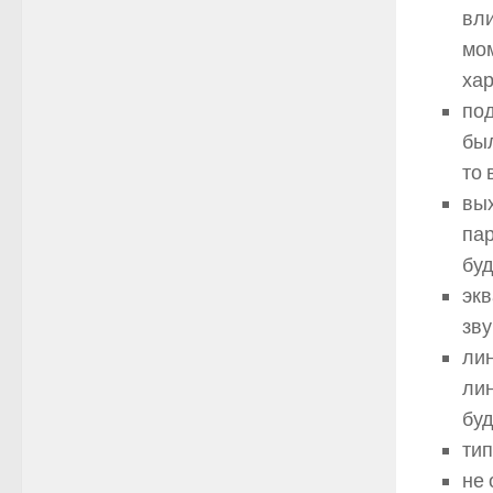
вли
мом
хар
под
бы
то 
вы
па
буд
экв
зву
ли
лин
бу
тип
не 