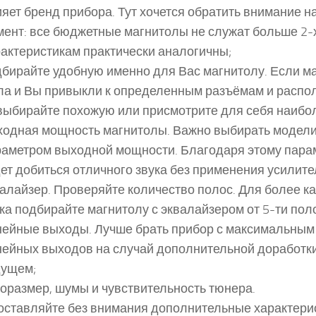
яет бренд прибора. Тут хочется обратить внимание 
ент: все бюджетные магнитолы не служат больше 2-х
актеристикам практически аналогичны;
бирайте удобную именно для Вас магнитолу. Если м
ла и Вы привыкли к определенным разъёмам и распо
выбирайте похожую или присмотрите для себя наибо
ходная мощность магнитолы. Важно выбирать модел
раметром выходной мощности. Благодаря этому пара
ет добиться отличного звука без применения усилите
алайзер. Проверяйте количество полос. Для более к
ка подбирайте магнитолу с эквалайзером от 5-ти пол
нейные выходы. Лучше брать прибор с максимальным
ейных выходов на случай дополнительной доработки
дущем;
оразмер, шумы и чувствительность тюнера.
оставляйте без внимания дополнительные характери