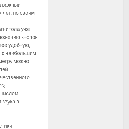
на важный
 лет, по своим
агнитола уже
ложению кнопок,
лее удобную;
и с наибольшим
метру можно
лей.
ачественного
ос;
 числом
 звука в
стики