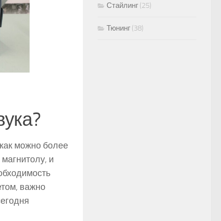
Стайлинг
(25)
Тюнинг
(38)
вука?
 как можно более
 магнитолу, и
обходимость
том, важно
сегодня