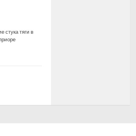
е стука тяги в
0
приоре