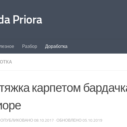
a Priora
лезное
Разбор
Доработка
ОТКА
тяжка карпетом бардачк
иоре
· ОПУБЛИКОВАНО
08.10.2017
· ОБНОВЛЕНО
05.10.2019