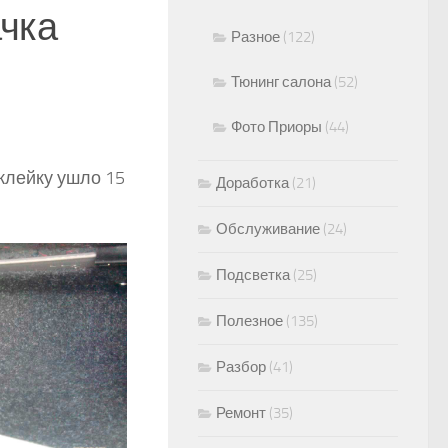
ачка
Разное
(122)
Тюнинг салона
(52)
Фото Приоры
(44)
клейку ушло 15
Доработка
(21)
Обслуживание
(24)
Подсветка
(25)
Полезное
(135)
Разбор
(41)
Ремонт
(35)