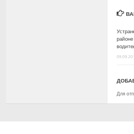
ВА
Устран
районе
водите
09.09.20
ДОБА
Для от