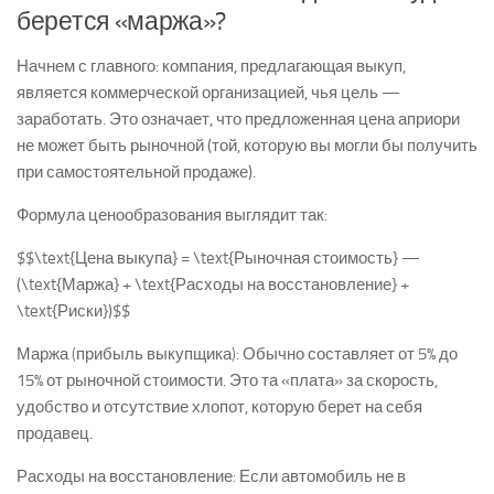
берется «маржа»?
Начнем с главного: компания, предлагающая выкуп,
является коммерческой организацией, чья цель —
заработать. Это означает, что предложенная цена
априори
не может быть рыночной
(той, которую вы могли бы получить
при самостоятельной продаже).
Формула ценообразования выглядит так:
$$\text{Цена выкупа} = \text{Рыночная стоимость} —
(\text{Маржа} + \text{Расходы на восстановление} +
\text{Риски})$$
Маржа (прибыль выкупщика):
Обычно составляет от 5% до
15% от рыночной стоимости. Это та «плата» за скорость,
удобство и отсутствие хлопот, которую берет на себя
продавец.
Расходы на восстановление:
Если автомобиль не в