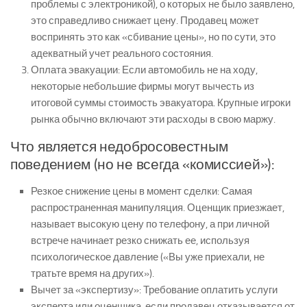
проблемы с электроникой), о которых не было заявлено,
это
справедливо снижает цену
. Продавец может
воспринять это как «сбивание цены», но по сути, это
адекватный учет реального состояния.
Оплата эвакуации:
Если автомобиль не на ходу,
некоторые небольшие фирмы могут вычесть из
итоговой суммы стоимость эвакуатора. Крупные игроки
рынка обычно включают эти расходы в свою маржу.
Что является недобросовестным
поведением (но не всегда «комиссией»):
Резкое снижение цены в момент сделки:
Самая
распространенная манипуляция. Оценщик приезжает,
называет высокую цену по телефону, а при личной
встрече начинает резко снижать ее, используя
психологическое давление («Вы уже приехали, не
тратьте время на других»).
Вычет за «экспертизу»:
Требование оплатить услуги
эксперта или оценщика, если продавец отказывается от