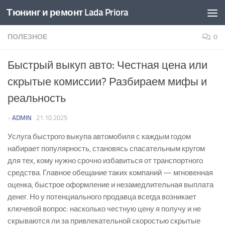
Тюнинг и ремонт Lada Priora
Перейти к содержимому
ПОЛЕЗНОЕ
0
Быстрый выкуп авто: Честная цена или
скрытые комиссии? Разбираем мифы и
реальность
-
ADMIN
·
21.10.2025
Услуга быстрого выкупа автомобиля с каждым годом
набирает популярность, становясь спасательным кругом
для тех, кому нужно срочно избавиться от транспортного
средства. Главное обещание таких компаний — мгновенная
оценка, быстрое оформление и незамедлительная выплата
денег. Но у потенциального продавца всегда возникает
ключевой вопрос: насколько честную цену я получу и не
скрываются ли за привлекательной скоростью скрытые