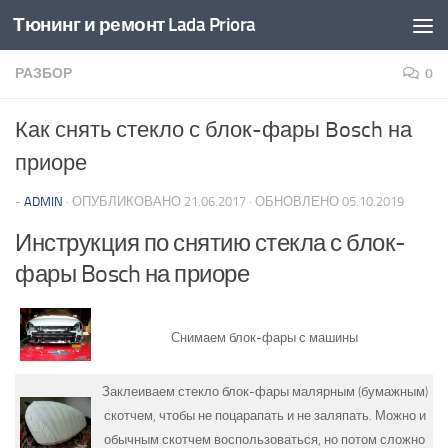
Тюнинг и ремонт Lada Priora
Перейти к содержимому
РАЗБОР
0
Как снять стекло с блок-фары Bosch на
приоре
-
ADMIN
· ОПУБЛИКОВАНО
21.06.2017
· ОБНОВЛЕНО
05.10.2019
Инструкция по снятию стекла с блок-
фары Bosch на приоре
Снимаем блок-фары с машины
Заклеиваем стекло блок-фары малярным (бумажным)
скотчем, чтобы не поцарапать и не заляпать. Можно и
обычным скотчем воспользоваться, но потом сложно