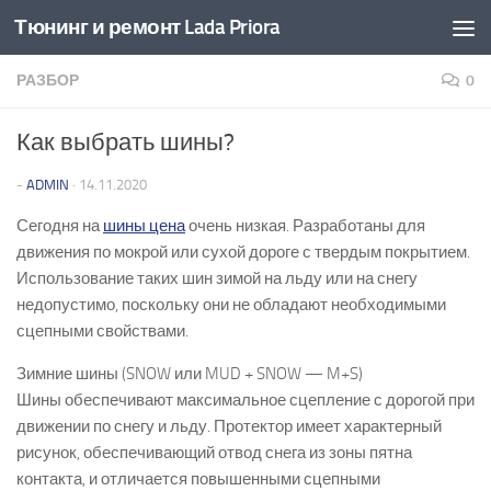
Тюнинг и ремонт Lada Priora
Перейти к содержимому
РАЗБОР
0
Как выбрать шины?
-
ADMIN
·
14.11.2020
Сегодня на
шины цена
очень низкая. Разработаны для
движения по мокрой или сухой дороге с твердым покрытием.
Использование таких шин зимой на льду или на снегу
недопустимо, поскольку они не обладают необходимыми
сцепными свойствами.
Зимние шины (SNOW или MUD + SNOW — M+S)
Шины обеспечивают максимальное сцепление с дорогой при
движении по снегу и льду. Протектор имеет характерный
рисунок, обеспечивающий отвод снега из зоны пятна
контакта, и отличается повышенными сцепными