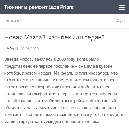
Тюнинг и ремонт Lada Priora
Перейти к содержимому
РАЗБОР
0
Новая Mazda3: хэтчбек или седан?
-
ADMIN
·
02.08.2020
Звезда Mazda3 зажглась в 2003 году, когда было
представлено ее первое поколение – сначала в кузове
хэтчбек, а затем и седан. Изначально планировалось, что
это авто станет типичным представителем гольф-класса.
Но со временем разработчики решили добавить в нее
солидности и комфорта, и теперь, в четвертом поколении,
полюбившаяся автомобилистам «тройка» обрела новый
облик и стала вызывать интерес не только у поклонников
компактных спортивных автомобилей, но и у тех, кто видит в
машине яркую часть имиджа делового человека.