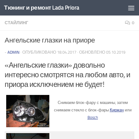
Тюнинг и ремонт Lada Priora
Перейти к содержимому
СТАЙЛИНГ
0
Ангельские глазки на приоре
-
ADMIN
· ОПУБЛИКОВАНО
18.04.2017
· ОБНОВЛЕНО
05.10.2019
«Ангельские глазки» довольно
интересно смотрятся на любом авто, и
приора исключением не будет!
Снимаем блок-фару с машины, затем
снимаем стекло с блок-фары
Киржач
или
Bosch