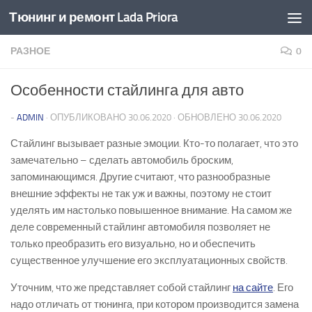
Тюнинг и ремонт Lada Priora
Перейти к содержимому
РАЗНОЕ
0
Особенности стайлинга для авто
-
ADMIN
· ОПУБЛИКОВАНО
30.06.2020
· ОБНОВЛЕНО
30.06.2020
Стайлинг вызывает разные эмоции. Кто-то полагает, что это
замечательно – сделать автомобиль броским,
запоминающимся. Другие считают, что разнообразные
внешние эффекты не так уж и важны, поэтому не стоит
уделять им настолько повышенное внимание. На самом же
деле современный стайлинг автомобиля позволяет не
только преобразить его визуально, но и обеспечить
существенное улучшение его эксплуатационных свойств.
Уточним, что же представляет собой стайлинг
на сайте
. Его
надо отличать от тюнинга, при котором производится замена