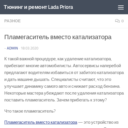
Тюнинг и ремонт Lada Priora
Перейти к содержимому
РАЗНОЕ
0
Пламегаситель вместо катализатора
-
ADMIN
·
18.03.2020
К такой важной процедуре, как удаление катализатора,
прибегают многие автомобилисты. Автосервисы наперебой
предлагают водителям избавиться от забитого катализатора
и дать машине дышать. Специалисты считают, что это
улучшает динамику самого авто и снижает расход бензина.
Некоторые мастера убеждают после удаления катализатора
поставить пламегаситель. Зачем прибегать к этому?
Что такое пламегаситель?
Пламегаситель вместо катализатора
— это устройство из