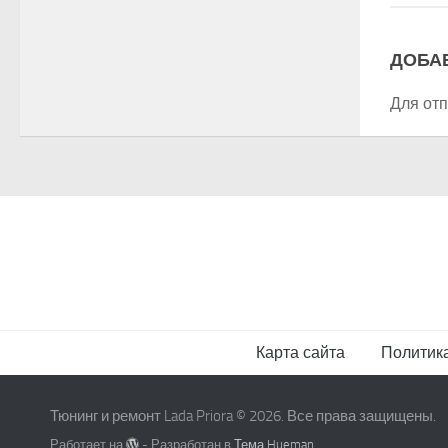
ДОБА
Для от
Карта сайта
Политик
Тюнинг и ремонт Lada Priora © 2026. Все права защищены.
Работает на
- Разработан в
Тема Hueman