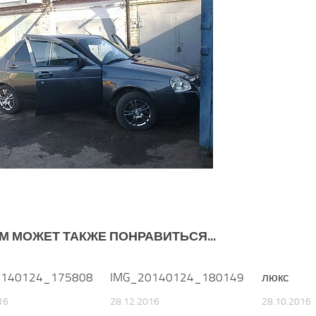
М МОЖЕТ ТАКЖЕ ПОНРАВИТЬСЯ...
0140124_175808
0
IMG_20140124_180149
0
люкс
16
28.12.2016
28.10.2016