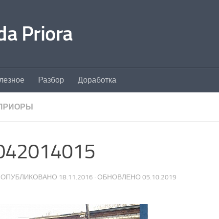
a Priora
лезное
Разбор
Доработка
ПРИОРЫ
042014015
· ОПУБЛИКОВАНО
18.11.2016
· ОБНОВЛЕНО
05.10.2019