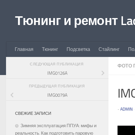
Перейти к содержимому
Тюнинг и ремонт Lad
Главная
Тюнинг
Подсветка
Стайлинг
По
СЛЕДУЮЩАЯ ПУБЛИКАЦИЯ
ФОТО 
IMG0126A
ПРЕДЫДУЩАЯ ПУБЛИКАЦИЯ
IM
IMG0079A
-
ADMIN
СВЕЖИЕ ЗАПИСИ
Зимняя эксплуатация ППУА: мифы и
реальность. Как подготовить паровую