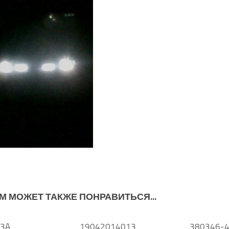
М МОЖЕТ ТАКЖЕ ПОНРАВИТЬСЯ...
33A
0
19042014013
0
380346-