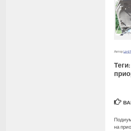
Автор
Lord 
Теги
прио
ВА
Подиум
на при