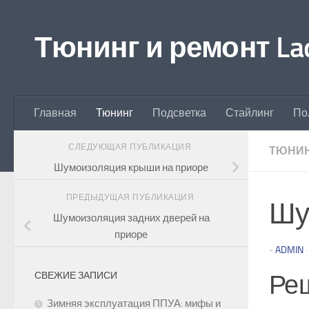
Перейти к содержимому
Тюнинг и ремонт Lad
Главная
Тюнинг
Подсветка
Стайлинг
По
СЛЕДУЮЩАЯ ПУБЛИКАЦИЯ
ТЮНИ
Шумоизоляция крыши на приоре
ПРЕДЫДУЩАЯ ПУБЛИКАЦИЯ
Шу
Шумоизоляция задних дверей на
приоре
-
ADMIN
Реш
СВЕЖИЕ ЗАПИСИ
Зимняя эксплуатация ППУА: мифы и