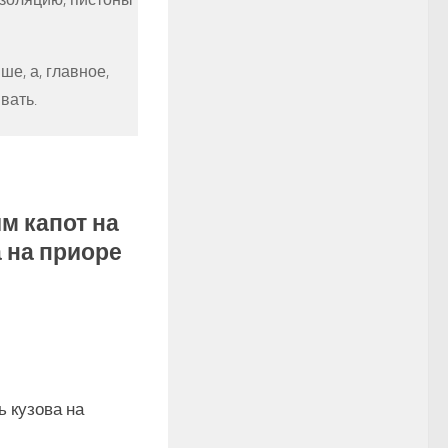
ше, а, главное,
вать.
м капот на
 на приоре
 кузова на
0