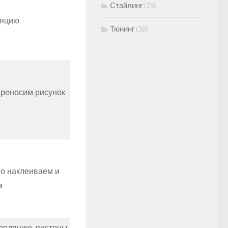
Стайлинг
(25)
яцию.
Тюнинг
(38)
ереносим рисунок
но наклеиваем и
.
золяцию, пистоны