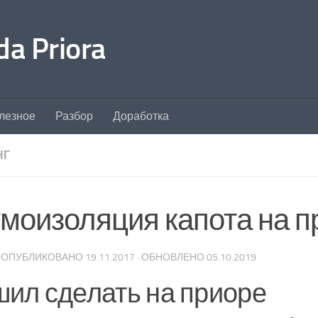
a Priora
лезное
Разбор
Доработка
НГ
моизоляция капота на п
· ОПУБЛИКОВАНО
19.11.2017
· ОБНОВЛЕНО
05.10.2019
ил сделать на приоре