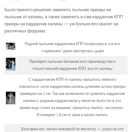
Было принято решение заменить пыльник приоры на
пыльник от калины, а также заменить и сам карданчик КПП
приоры на карданчик калины — уж больно его хвалят на
различных форумах.
Родной пыльник карданчика КПП потрескался, а в его
«гармошке» даже протерлась дыра
Приобрел пыльник балаковского производства и
тольяттинский карданчик КПП, все от калины
С карданчиком КПП от калины пришлось немного
повозиться: шток карданчика калины длиннее штока приоры
примерно на 2 см. Так как возможности сравнить карданчик
калины с родным карданчиком у меня не было (он в это
время еще стоял на машине), пришлось пилить «вслепую».
Я отмерил 1,8 см от края и начал пилить
Болгарки нет, пилил ножовкой по металлу — ушло на это