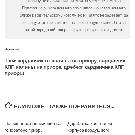
разницу ни в движении, ни стоя на месте не заметно.
Положение рычага немного поменялось, он стал немного
ближе к водительскому креслу, но ни за что не задевает, да
и с виду этого не заметно, только по ощущениям! Зато за
пятой передачей теперь не нужно тянуться так далеко
Источник
Теги: карданчик от калины на приору, карданчик
КПП калины на приоре, дребезг карданчика КПП
приоры
ВАМ МОЖЕТ ТАКЖЕ ПОНРАВИТЬСЯ...
Повышение напряжения на
0
Доработка крепления
0
генераторе приоры
корпуса воздушного