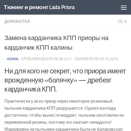
Тюнинг и ремонт Lada Priora
Перейти к содержимому
ДОРАБОТКА
0
Замена карданчика КПП приоры на
карданчик КПП калины
-
ADMIN
· ОПУБЛИКОВАНО
08.08.2017
· ОБНОВЛЕНО
05.10.2019
Ни для кого не секрет, что приора имеет
врожденную «болячку» — дребезг
карданчика КПП.
Практически у всех приор через некоторое резиновый
пыльник карданчика КПП разрушается. Одного взгляда
достаточно, чтобы вынести вердикт: пыльник изготовлен из
пережженной резины, поэтому его хватает ненадолго!
Маркировка на пыльнике карданчика была не балаковская.