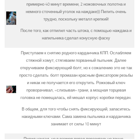
примерно 40 минут времени, 2 ножовочных полотна и
немного сточенный уголок на наждаке))) Пилить очень
трудно, поскольку металл крепкий!
После того, как отпилил часть штока, с помощью наждака и
напильника сделал конусную фаску
Приступаем к снятию родного карданчика КПП. Ослабляем
стяжной хомут, стягиваем порванный пыльник. Далее
откручиваем фиксирующий болт, но к сожалению это не так
просто сделать: болт промазан красным фиксатором резьбы
и никак не получается его открутить. Рожковый ключ
проворачивал, «слизывая» грани, а мощная торцевая
головка не помещалась, ей мешал корпус коробки передач.
В общем, для того чтобы снять фиксирующий, запаситесь
накидными ключами. Сама замена пыльника и карданчика
занимает от силы 10 минут
Пилил наугад, но в размер попал поразительно точно —