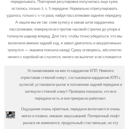
переделывать. Повторная регулировка получилась еще хуже,
остались только 3, 4, 5 передачи. Нормально отрегулировать
удалось только с 4-го раза, найдя пассатижами заднюю передачу.
А нашли мы ее так: сняв кулису и зажав шток карданчика
пассатижами, повернули его против часовой стрелки до упора и
толкнули шарнир вперед. Для того, чтобы точно убедиться, что мы
включили именно задний ход, я завел двигатель и аккуратненько
тронулся — машина поехала назад! Сразу оговорюсь, абсолютно
ничего с коробкой не случится, ничего не вылетит и не сломается
Устанавливаем на место карданчик КПП. Немного
отрихтовав стяжной хомут, состыковали карданчик КПП с
кулисой, установили рычаг в положение задней передачи и
затянули стяжной хомут! Проверка показала, что все
передачи есть и они прекрасно работают.
Ощущения очень приятные, передачи включаются очень
мягко и плавно, никаких закусываний. Поперечный люфт
рычага не изменился, продольный стал меньше, но эту