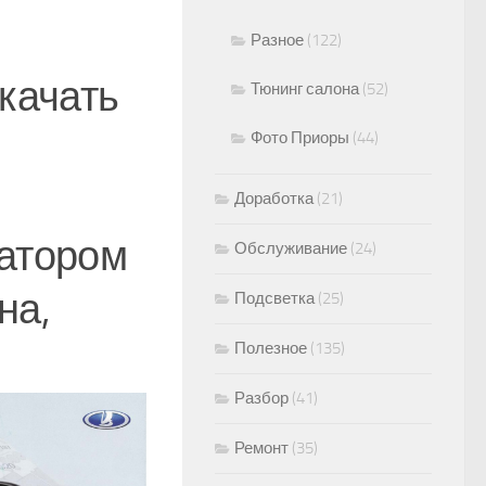
Разное
(122)
скачать
Тюнинг салона
(52)
Фото Приоры
(44)
Доработка
(21)
гатором
Обслуживание
(24)
на,
Подсветка
(25)
Полезное
(135)
Разбор
(41)
Ремонт
(35)