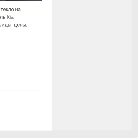
текло на
ль Kia
 виды, цены,