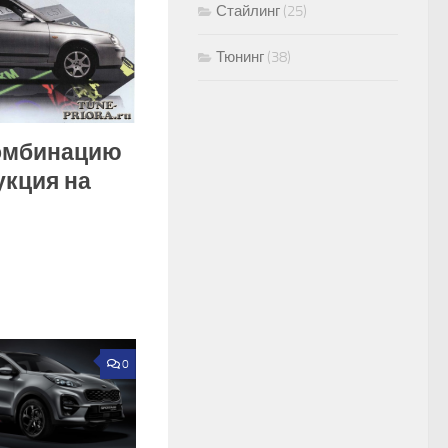
Стайлинг
(25)
Тюнинг
(38)
комбинацию
укция на
0