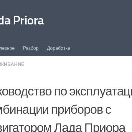
a Priora
лезное
Разбор
Доработка
УЖИВАНИЕ
ководство по эксплуатац
мбинации приборов с
вигатором Лада Приора