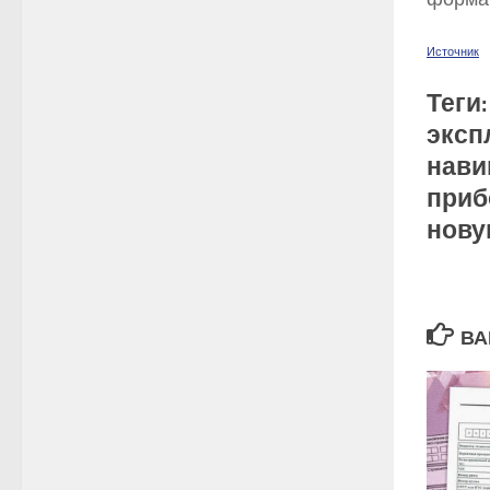
Источник
Теги
эксп
нави
приб
нову
ВА