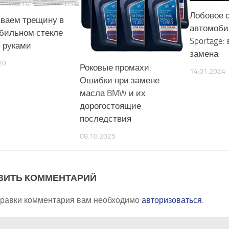
Лобовое с
ваем трещину в
автомоби
бильном стекле
Sportage:
 руками
замена
20
Роковые промахи:
14.01.2024
Ошибки при замене
масла BMW и их
дорогостоящие
последствия
08.10.2025
ВИТЬ КОММЕНТАРИЙ
правки комментария вам необходимо
авторизоваться
.