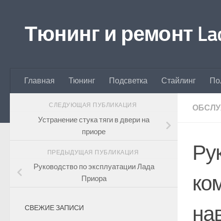
Перейти к содержимому
Тюнинг и ремонт Lad
Главная
Тюнинг
Подсветка
Стайлинг
По
СЛЕДУЮЩАЯ ПУБЛИКАЦИЯ
ОБСЛ
Устранение стука тяги в двери на
приоре
Ру
ПРЕДЫДУЩАЯ ПУБЛИКАЦИЯ
Руководство по эксплуатации Лада
ко
Приора
на
СВЕЖИЕ ЗАПИСИ