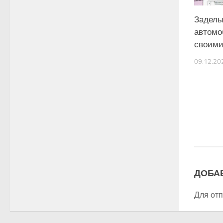
Заделы
автомо
своими
09.12.20
ДОБА
Для от