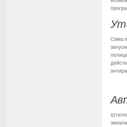
возмож
прогр
Ут
Сама п
запуск
полице
действ
антира
Ав
Штатно
эквала