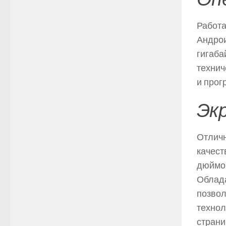
Работа
Андрои
гигаба
технич
и прог
Эк
Отличн
качест
дюймов
Облада
позвол
технол
страни