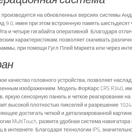
 производится на обновленных версиях системы Анд
д 9.0, имея при этом встроенную память шестьдесят
йта и четыре гигабайта оперативной. Благодаря отл
еским характеристикам, позволяет скачивать различ
раммы, при помощи Гугл Плей Маркета или через инте
ран
ое качество головного устройства, позволяет наслад
венным изображением. Модель ФорКарс CRS R340, им
, яркую сенсорную панель и четкое реагирование на 
ет высокой плотностью пикселей и разрешение 1024
яющее достигать четкой и детализированной картинк
огии MultiTouch, развита удобная система навигатора
ц в интернете. Благодаря технологии IPS, значительн