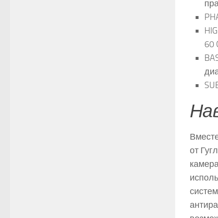
пра
PH
HIG
60 
BAS
диа
SUB
Нав
Вместе
от Гуг
камера
исполь
систем
антира