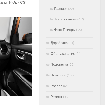
нием 1024х600
Разное
(122)
Тюнинг салона
(52)
Фото Приоры
(44)
Доработка
(21)
Обслуживание
(24)
Подсветка
(25)
Полезное
(135)
Разбор
(41)
Ремонт
(35)