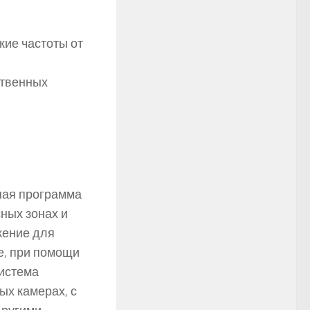
кие частоты от
ственных
ная программа
ных зонах и
жение для
ие, при помощи
система
ых камерах, с