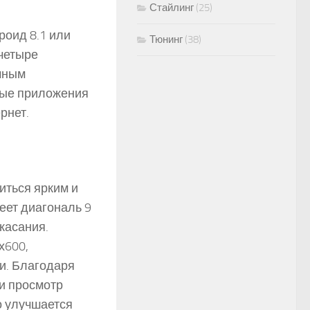
Стайлинг
(25)
роид 8.1 или
Тюнинг
(38)
 четыре
ичным
ные приложения
рнет.
иться ярким и
еет диагональ 9
касания.
х600,
и. Благодаря
 и просмотр
о улучшается