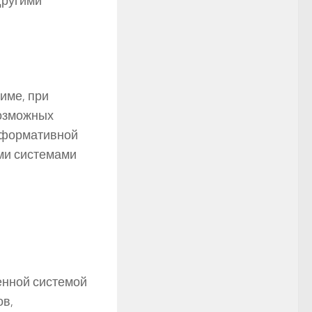
другими
име, при
возможных
информативной
ми системами
оенной системой
ов,