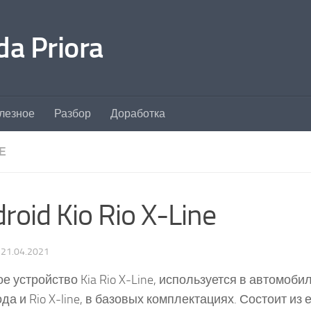
a Priora
лезное
Разбор
Доработка
Е
roid Kio Rio X-Line
·
21.04.2021
е устройство Kia Rio X-Line, используется в автомобил
ода и Rio X-line, в базовых комплектациях. Состоит из