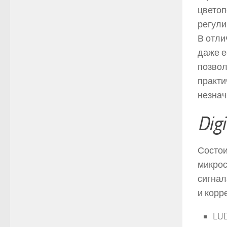
цветоп
регули
В отли
даже е
позвол
практи
незнач
Digi
Состои
микрос
сигнал
и корр
LUD