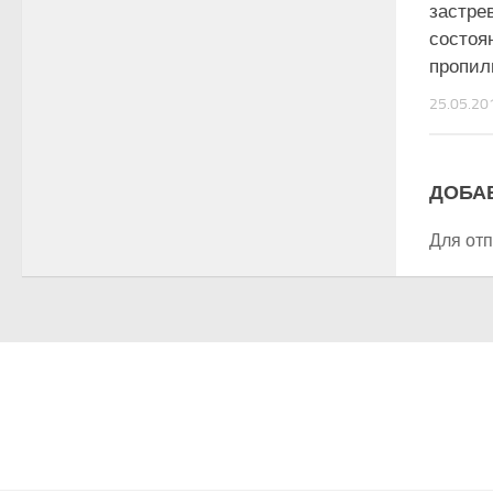
застре
состоя
пропил
25.05.20
ДОБА
Для от