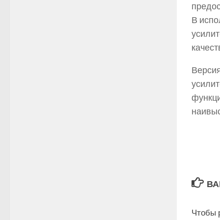
предос
В испо
усилит
качест
Версия
усилит
функци
наивыс
ВА
Чтобы 