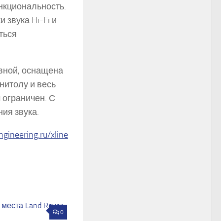
нкциональность.
звука Hi-Fi и
ться
ивной, оснащена
нитолу и весь
 ограничен. С
ия звука.
ngineering.ru/xline
0