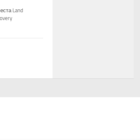
еста Land
covery