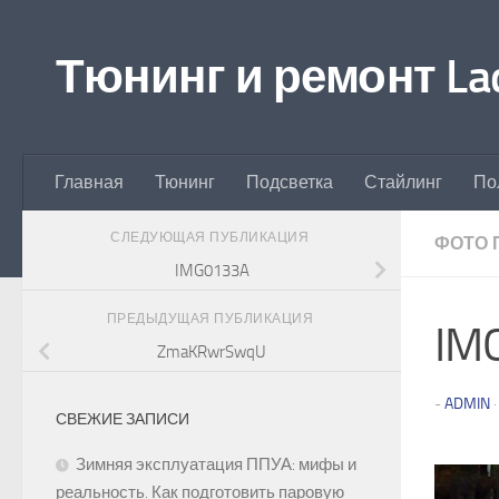
Перейти к содержимому
Тюнинг и ремонт Lad
Главная
Тюнинг
Подсветка
Стайлинг
По
СЛЕДУЮЩАЯ ПУБЛИКАЦИЯ
ФОТО 
IMG0133A
ПРЕДЫДУЩАЯ ПУБЛИКАЦИЯ
IM
ZmaKRwrSwqU
-
ADMIN
СВЕЖИЕ ЗАПИСИ
Зимняя эксплуатация ППУА: мифы и
реальность. Как подготовить паровую