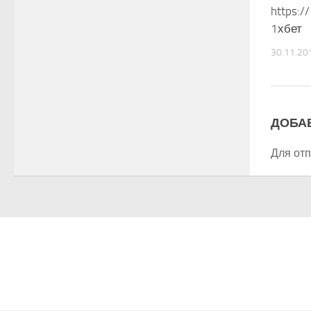
https:/
1хбет
30.11.20
ДОБА
Для от