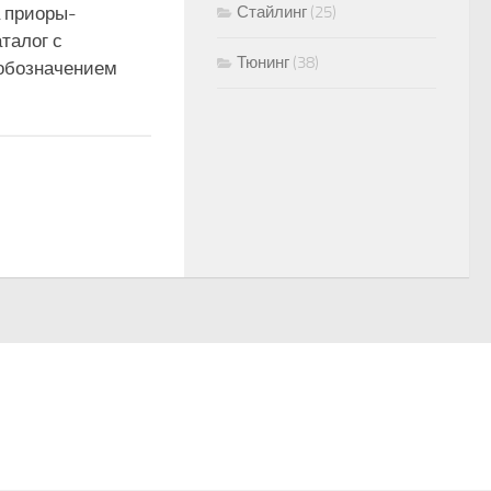
а приоры-
Стайлинг
(25)
талог с
Тюнинг
(38)
обозначением